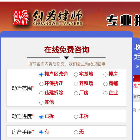
在线免费咨询
免费咨询热线：400-900-9881
填写咨询内容后提交，我们会主动给您回电
关于我们
|
团队荣誉
|
客户见证
|
创为公益
棚户区改造
宅基地
楼房
经典案例
|
律师团队
|
拆迁维权
|
征地维权
环保拆迁
养殖场
商铺
房屋拆迁补偿
企业拆迁补偿
厂房拆迁补偿
征地补偿
违章拆迁补偿
棚
*
动迁范围
违建拆除
厂房
企业
热门搜索:
拆迁律
站内搜索：
其他
拆迁首席
当前位置：
北京创为律师事务所官网
*
动迁进度
已拆
未拆
王丙红
*
房产手续
有
无