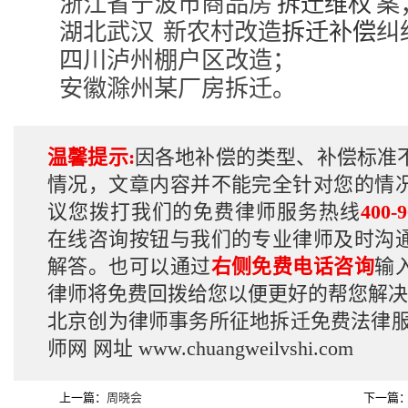
浙江省宁波市商品房
拆迁维权
案
湖北武汉
新农村改造
拆迁补偿
纠
四川泸州棚户区改造；
安徽滁州某厂房拆迁。
温馨提示:
因各地补偿的类型、补偿标准
情况，文章内容并不能完全针对您的情
议您拨打我们的免费律师服务热线
400-9
在线咨询按钮与我们的专业律师及时沟
解答。也可以通过
右侧免费电话咨询
输
律师将免费回拨给您以便更好的帮您解决
北京创为律师事务所征地拆迁免费法律
师网
网址
www.chuangweilvshi.com
上一篇：
周晓会
下一篇