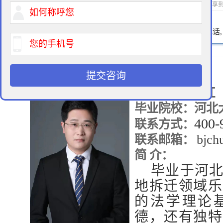
2024-05-13 17:31 作者：拆迁律师 浏览次数：
次 分享
400-900-9881
免费法律咨询热线:
请输入您的电话
提交咨询
姓 名：王丙红
毕业院校：河北
400-
联系方式：
bjch
联系邮箱：
简 介：
毕业于河北
地拆迁领域乐
的法学理论
德，还有独特