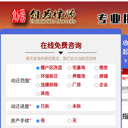
在线免费咨询
免费咨询热线：400-900-9881
填写咨询内容后提交，我们会主动给您回电
关于我们
|
团队荣誉
|
客户见证
|
创为公益
棚户区改造
宅基地
楼房
经典案例
|
律师团队
|
拆迁维权
|
征地维权
环保拆迁
养殖场
商铺
房屋拆迁补偿
企业拆迁补偿
厂房拆迁补偿
征地补偿
违章拆迁补偿
棚
*
动迁范围
违建拆除
厂房
企业
热门搜索:
拆迁律
站内搜索：
其他
经典案例
当前位置：
北京创为律师
*
动迁进度
已拆
未拆
5月1日——5月10日拆迁
*
房产手续
有
无