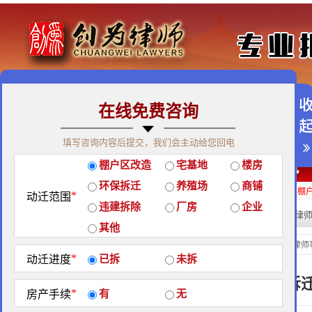
在线免费咨询
免费咨询热线：400-900-9881
填写咨询内容后提交，我们会主动给您回电
关于我们
|
团队荣誉
|
客户见证
|
创为公益
棚户区改造
宅基地
楼房
经典案例
|
律师团队
|
拆迁维权
|
征地维权
环保拆迁
养殖场
商铺
房屋拆迁补偿
企业拆迁补偿
厂房拆迁补偿
征地补偿
违章拆迁补偿
棚
*
动迁范围
违建拆除
厂房
企业
热门搜索:
拆迁律
站内搜索：
其他
关于我们
当前位置：
北京创为律师
*
动迁进度
已拆
未拆
北京创为律师事务所—拆
*
房产手续
有
无