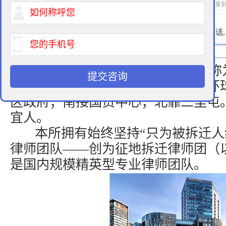
作者： 浏览次数：1356819次 分享
400-900-9881
免费法律咨询热线:
请输入您的电话
北京创为律师事务所（以下简称为
提交咨询
中央商务区内，东依中央电视台与环
区政府；南接国贸中心；北靠三里屯
宜人。
本所拥有始终坚持“只为被拆迁人
律师团队——创为征地拆迁律师团（以
是国内规模精英型专业律师团队。