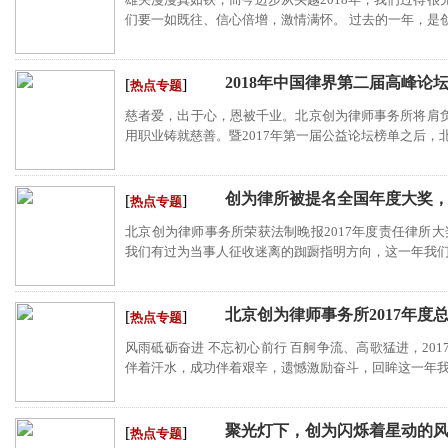
们要一如既往、信心倍增，激情满怀。 过去的一年，是创为
2018年中国律界第二届高峰论
[
]
热点专题
慈者爱，出于心，恩被千业。北京创为律师事务所将肩
用职业铸就慈善。暨2017年第一届公益论坛榜单之后，北京
创为律所被提名全国年度大奖，
[
]
热点专题
北京创为律师事务所荣获法制晚报2017年度责任律所大
我们有过为当事人征收迷离的踟蹰指明方向，这一年我们有
北京创为律师事务所2017年度
[
]
热点专题
风雨砥砺奋进 不忘初心前行 百舸争流、高歌猛进，20
伴着汗水，成功伴着艰辛，遗憾激励奋斗，回眸这一年我们
聚光灯下，创为闪烁着星动的
[
]
热点专题