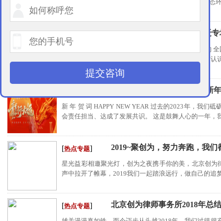
委监委的主要负责人亲自挂帅，专门负责处理中央生态环境
圆满结束 | 全国巡回一线拆迁
[
]
热点专题
2024年4月27日、28日 由北京创为律师事务所举办的
满落下帷幕！ 为了深化拆迁户朋友们对法治的理解与认识，
提交咨询
2024年北京创为律师事务所新
[
]
热点专题
新 年 贺 词 HAPPY NEW YEAR 过去的2023
会责任担当、达成了发展共识。 这是鼓舞人心的一年，我们
2019~聚创为，努力奔跑，我
[
]
热点专题
星光益彩相邀聚光灯，创为之夜携手你的美，北京创为律师
声中拉开了帷幕，2019我们一起踏浪远行，做自己的追梦人
北京创为律师事务所2018年总
[
]
热点专题
雄关漫漫真如铁，而今迈步从头越2018年，我们过得很