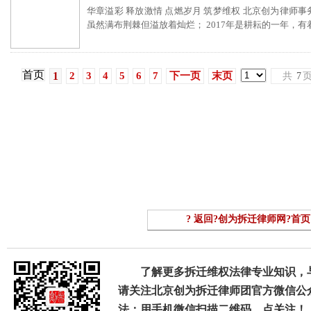
华章溢彩 释放激情 点燃岁月 筑梦维权 北京创为律师事务所
虽然满布荆棘但溢放着灿烂； 2017年是耕耘的一年，有着
首页
1
2
3
4
5
6
7
下一页
末页
共
7
? 返回?创为拆迁律师网?首页 
了解更多拆迁维权法律专业知识，
请关注北京创为拆迁律师团官方微信公
法：用手机微信扫描二维码，点关注！