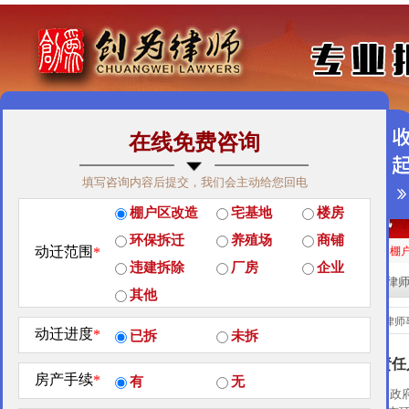
在线免费咨询
免费咨询热线：400-900-9881
填写咨询内容后提交，我们会主动给您回电
关于我们
|
团队荣誉
|
客户见证
|
创为公益
棚户区改造
宅基地
楼房
经典案例
|
律师团队
|
拆迁维权
|
征地维权
环保拆迁
养殖场
商铺
动迁范围
*
房屋拆迁补偿
企业拆迁补偿
厂房拆迁补偿
征地补偿
违章拆迁补偿
棚
违建拆除
厂房
企业
站内搜索：
热门搜索:
拆迁律
其他
热点专题
当前位置：
北京创为律师
动迁进度
*
已拆
未拆
河南严查干部违纪！210名责任
[
]
热点专题
房产手续
*
惩！
有
无
为积极响应中央督察组的反馈和要求，河南省委、省政