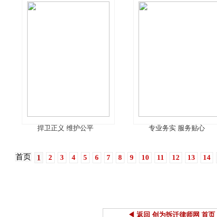
捍卫正义 维护公平
专业务实 服务贴心
首页
1
2
3
4
5
6
7
8
9
10
11
12
13
14
◀ 返回 创为拆迁律师网 首页