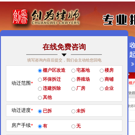
在线免费咨询
免费咨询热线：400-900-9881
填写咨询内容后提交，我们会主动给您回电
关于我们
|
团队荣誉
|
客户见证
|
创为公益
棚户区改造
宅基地
楼房
经典案例
|
律师团队
|
拆迁维权
|
征地维权
环保拆迁
养殖场
商铺
动迁范围
*
房屋拆迁补偿
企业拆迁补偿
厂房拆迁补偿
征地补偿
违章拆迁补偿
棚
违建拆除
厂房
企业
站内搜索：
热门搜索:
拆迁律
其他
团队荣誉
当前位置：
北京创为律师
动迁进度
*
已拆
未拆
房产手续
*
有
无