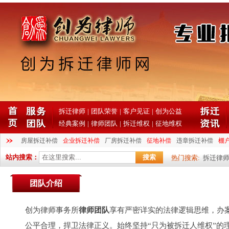
拆迁律师
|
团队荣誉
|
客户见证
|
创为公益
经典案例
|
律师团队
|
拆迁维权
|
征地维权
房屋拆迁补偿
企业拆迁补偿
厂房拆迁补偿
征地补偿
违章拆迁补偿
棚
站内搜索：
热门搜索:
拆迁律
团队介绍
创为律师事务所
律师团队
享有严密详实的法律逻辑思维，办
公平合理，捍卫法律正义。始终坚持“只为被拆迁人维权”的