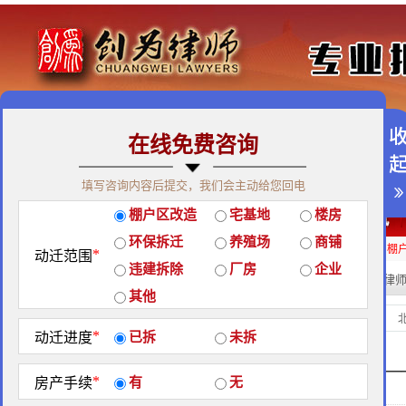
在线免费咨询
免费咨询热线：400-900-9881
填写咨询内容后提交，我们会主动给您回电
关于我们
|
团队荣誉
|
客户见证
|
创为公益
棚户区改造
宅基地
楼房
经典案例
|
律师团队
|
拆迁维权
|
征地维权
环保拆迁
养殖场
商铺
房屋拆迁补偿
企业拆迁补偿
厂房拆迁补偿
征地补偿
违章拆迁补偿
棚
*
动迁范围
违建拆除
厂房
企业
热门搜索:
拆迁律
站内搜索：
其他
经典案例
当前位置：
*
动迁进度
已拆
未拆
创为律师事务所典型胜诉案例分享—
*
房产手续
有
无