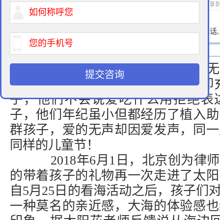
2018-06-01 11:39 作者：拆迁律师 浏览次数：
次 分享
400-900-9881
免费法律咨询热线:
请输入您的电话
有这样一群孩子，他们天真无
提交咨询
一群孩子，他们的世界虽无声但却
子，他们不会说爱吃什么用拒绝表
子，他们年纪虽小但都经历了植入助
群孩子，爱的无声却因爱发声，同一
同样的儿童节！
2018年6月1日，北京创为律
的带着孩子的礼物再一次走进了太阳
自5月25日的看海活动之后，孩子们
一种莫名的亲近感，大海的体验感也