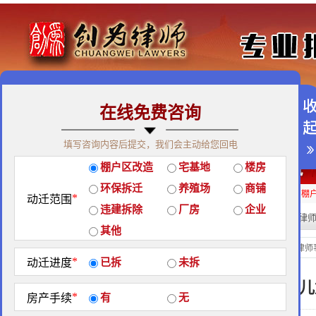
在线免费咨询
免费咨询热线：400-900-9881
填写咨询内容后提交，我们会主动给您回电
关于我们
|
团队荣誉
|
客户见证
|
创为公益
棚户区改造
宅基地
楼房
经典案例
|
律师团队
|
拆迁维权
|
征地维权
环保拆迁
养殖场
商铺
房屋拆迁补偿
企业拆迁补偿
厂房拆迁补偿
征地补偿
违章拆迁补偿
棚
*
动迁范围
违建拆除
厂房
企业
热门搜索:
拆迁律
站内搜索：
其他
创为公益
当前位置：
北京创为律师
*
动迁进度
已拆
未拆
温暖祖国的花朵，用爱发声！ ——六一
*
房产手续
有
无