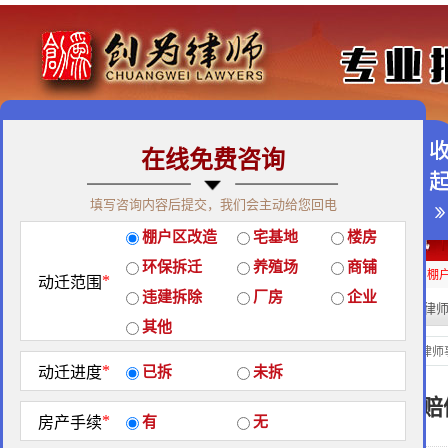
在线免费咨询
免费咨询热线：400-900-9881
填写咨询内容后提交，我们会主动给您回电
关于我们
|
团队荣誉
|
客户见证
|
创为公益
棚户区改造
宅基地
楼房
经典案例
|
律师团队
|
拆迁维权
|
征地维权
环保拆迁
养殖场
商铺
房屋拆迁补偿
企业拆迁补偿
厂房拆迁补偿
征地补偿
违章拆迁补偿
棚
*
动迁范围
违建拆除
厂房
企业
热门搜索:
拆迁律
站内搜索：
其他
经典案例
当前位置：
北京创为律师
*
动迁进度
已拆
未拆
违建拆除时是否有赔
*
房产手续
有
无